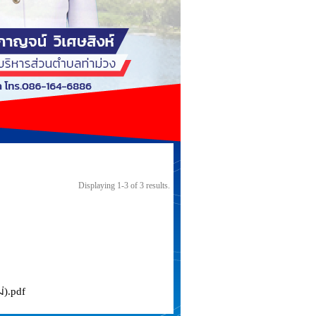
Displaying 1-3 of 3 results.
).pdf