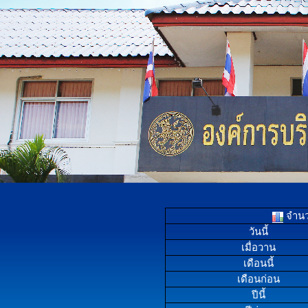
จำนวน
วันนี้
เมื่อวาน
เดือนนี้
เดือนก่อน
ปีนี้