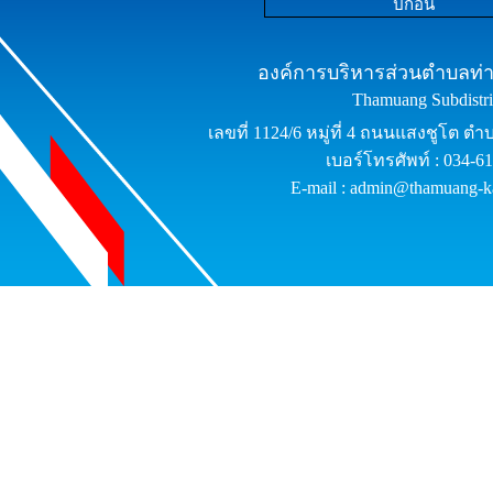
ปีก่อน
องค์การบริหารส่วนตำบลท่าม
Thamuang Subdistric
เลขที่ 1124/6 หมู่ที่ 4 ถนนแสงชูโต ต
เบอร์โทรศัพท์ : 034-6
E-mail : admin@thamuang-k