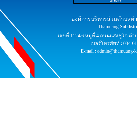
ปีก่อน
องค์การบริหารส่วนตำบลท่าม
Thamuang Subdistric
เลขที่ 1124/6 หมู่ที่ 4 ถนนแสงชูโต ต
เบอร์โทรศัพท์ : 034-6
E-mail : admin@thamuang-k