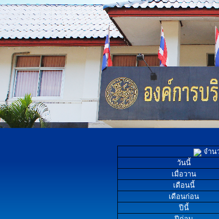
จำนวน
วันนี้
เมื่อวาน
เดือนนี้
เดือนก่อน
ปีนี้