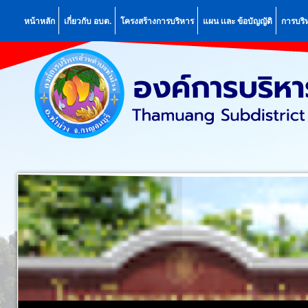
หน้าหลัก
เกี่ยวกับ อบต.
โครงสร้างการบริหาร
แผน เเละ ข้อบัญญัติ
การบริ