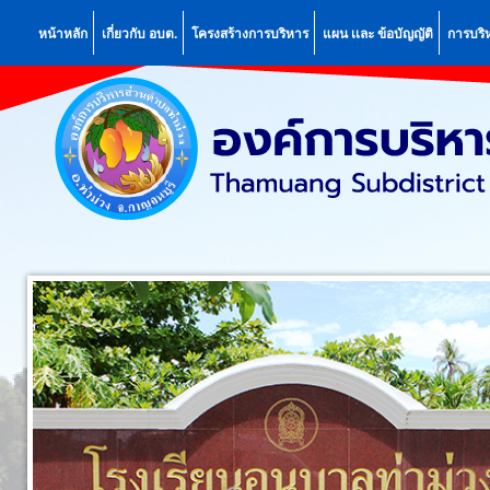
หน้าหลัก
เกี่ยวกับ อบต.
โครงสร้างการบริหาร
แผน เเละ ข้อบัญญัติ
การบริ