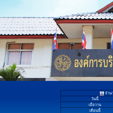
จำนวน
วันนี้
เมื่อวาน
เดือนนี้