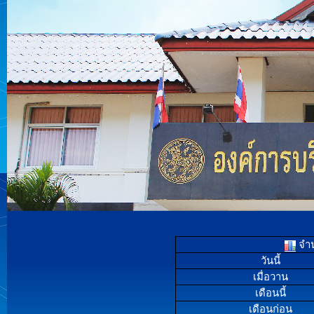
จำน
วันนี้
เมื่อวาน
เดือนนี้
เดือนก่อน