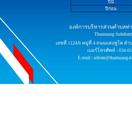
ปีนี้
ปีก่อน
องค์การบริหารส่วนตำบลท่าม
Thamuang Subdistric
เลขที่ 1124/6 หมู่ที่ 4 ถนนแสงชูโต ต
เบอร์โทรศัพท์ : 034-6
E-mail : admin@thamuang-k