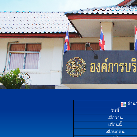
จำนวน
วันนี้
เมื่อวาน
เดือนนี้
เดือนก่อน