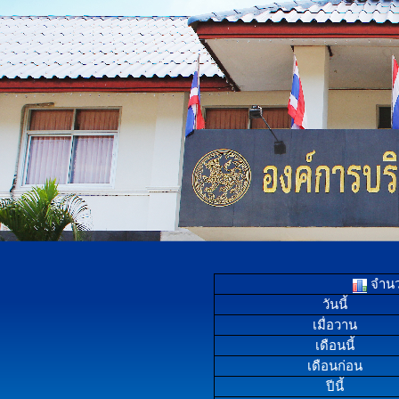
จำนวน
วันนี้
เมื่อวาน
เดือนนี้
เดือนก่อน
ปีนี้