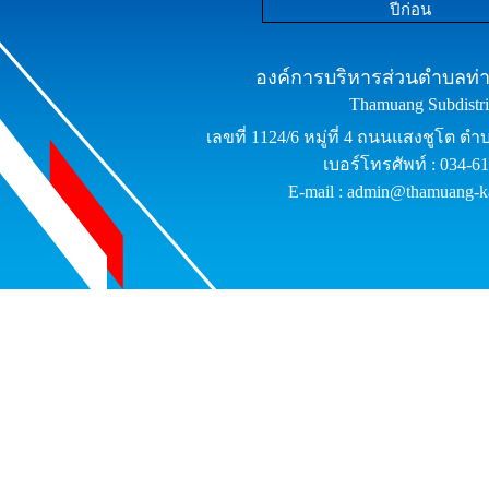
ปีก่อน
องค์การบริหารส่วนตำบลท่าม
Thamuang Subdistric
เลขที่ 1124/6 หมู่ที่ 4 ถนนแสงชูโต ต
เบอร์โทรศัพท์ : 034-6
E-mail : admin@thamuang-k