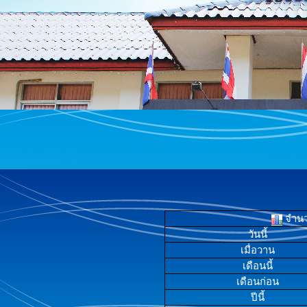
จำนวน
วันนี้
เมื่อวาน
เดือนนี้
เดือนก่อน
ปีนี้