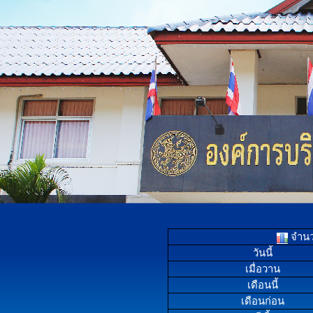
จำนวน
วันนี้
เมื่อวาน
เดือนนี้
เดือนก่อน