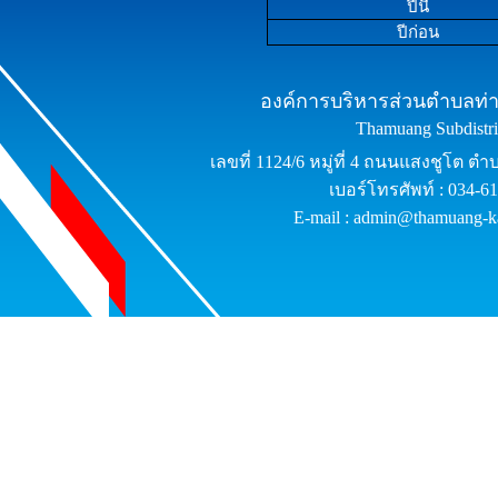
ปีนี้
ปีก่อน
องค์การบริหารส่วนตำบลท่าม
Thamuang Subdistric
เลขที่ 1124/6 หมู่ที่ 4 ถนนแสงชูโต ต
เบอร์โทรศัพท์ : 034-6
E-mail : admin@thamuang-k