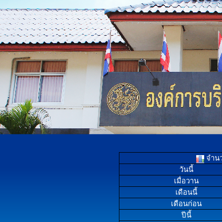
จำนวน
วันนี้
เมื่อวาน
เดือนนี้
เดือนก่อน
ปีนี้