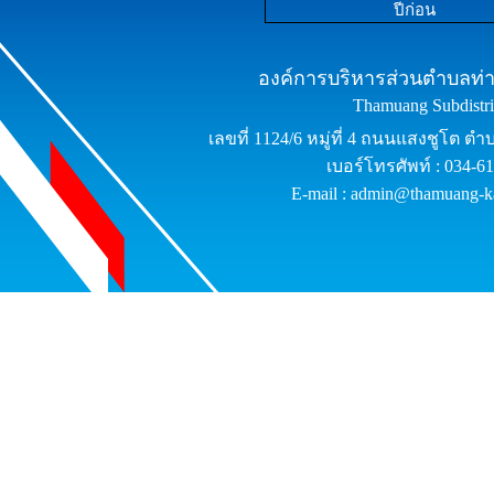
ปีก่อน
องค์การบริหารส่วนตำบลท่าม
Thamuang Subdistric
เลขที่ 1124/6 หมู่ที่ 4 ถนนแสงชูโต ต
เบอร์โทรศัพท์ : 034-6
E-mail : admin@thamuang-k