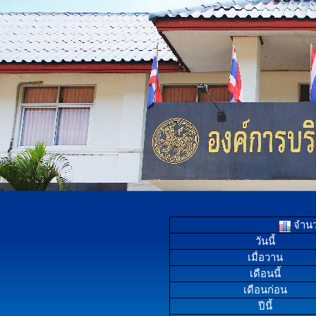
จำนวน
วันนี้
เมื่อวาน
เดือนนี้
เดือนก่อน
ปีนี้