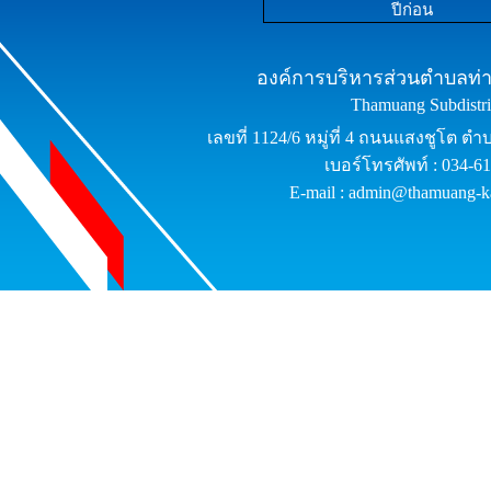
ปีก่อน
องค์การบริหารส่วนตำบลท่าม
Thamuang Subdistric
เลขที่ 1124/6 หมู่ที่ 4 ถนนแสงชูโต ต
เบอร์โทรศัพท์ : 034-6
E-mail : admin@thamuang-k