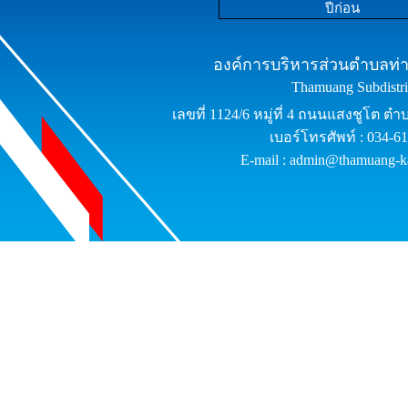
ปีก่อน
องค์การบริหารส่วนตำบลท่าม
Thamuang Subdistric
เลขที่ 1124/6 หมู่ที่ 4 ถนนแสงชูโต ต
เบอร์โทรศัพท์ : 034-6
E-mail : admin@thamuang-k