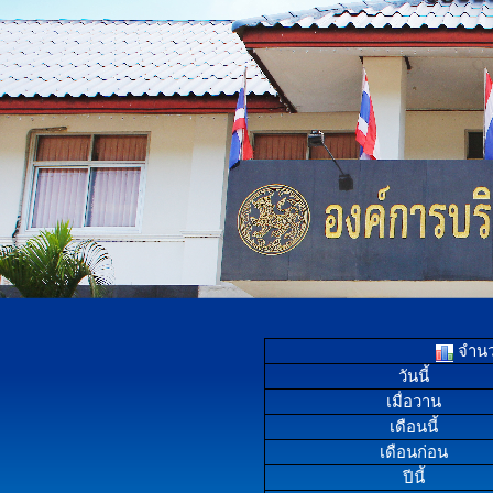
จำนวน
วันนี้
เมื่อวาน
เดือนนี้
เดือนก่อน
ปีนี้