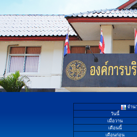
จำนวน
วันนี้
เมื่อวาน
เดือนนี้
เดือนก่อน