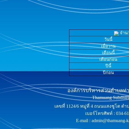
จำนวน
วันนี้
เมื่อวาน
เดือนนี้
เดือนก่อน
ปีนี้
ปีก่อน
องค์การบริหารส่วนตำบลท่าม
Thamuang Subdistric
เลขที่ 1124/6 หมู่ที่ 4 ถนนแสงชูโต ต
เบอร์โทรศัพท์ : 034-6
E-mail : admin@thamuang-k