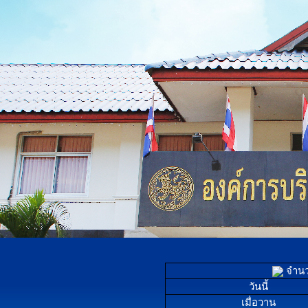
จำนวน
วันนี้
เมื่อวาน