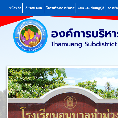
หน้าหลัก
เกี่ยวกับ อบต.
โครงสร้างการบริหาร
แผน เเละ ข้อบัญญัติ
การบริ