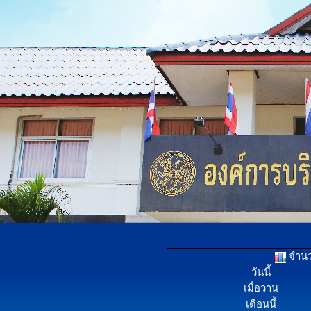
จำนวน
วันนี้
เมื่อวาน
เดือนนี้