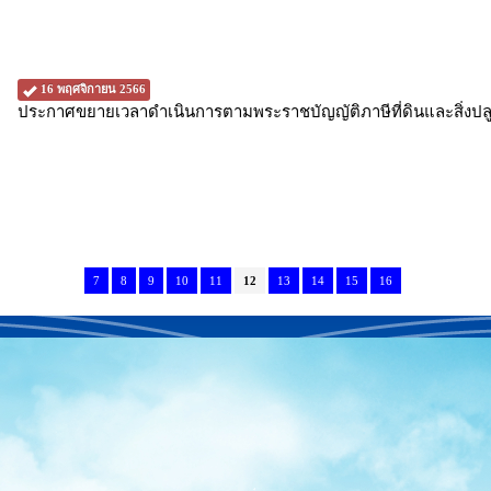
16 พฤศจิกายน 2566
ประกาศขยายเวลาดำเนินการตามพระราชบัญญัติภาษีที่ดินและสิ่งปล
7
8
9
10
11
12
13
14
15
16