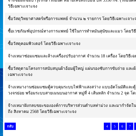
จ้างซ่อมแซมบำรุงรักษารถยนต์ หมายเลขทะเบียน บท 3358 กจ. (รถยนต์สต
วิธีเฉพาะเจาะจง
ซื้อวัสดุวิทยาศาสตร์หรือการแพทย์ จำนวน ๒ รายการ โดยวิธีเฉพาะเจาะ
ซื้อเวชภัณฑ์อุปกรณ์ทางการแพทย์ ใช้ในการทำหมันสุนัขและแมว โดยวิ
ซื้อวัสดุคอมพิวเตอร์ โดยวิธีเฉพาะเจาะจง
จ้างเหมาซ่อมแซมและล้างเครื่องปรับอากาศ จำนวน 18 เครื่อง โดยวิธีเ
ซื้อวัสดุตามโครงการสนับสนุนผ้าอ้อมผู้ใหญ่ แผ่นรองซับการขับถ่าย และ
เฉพาะเจาะจง
จ้างเหมางานซ่อมแซมตู้ควบคุมระบบไฟฟ้าแสงสว่าง แบบอัตโนมัติและตู
วงจรย่อย พร้อมระบบสายเมนบนอากาศ หมู่ที่ 4 เส้นหลัก จำนวน 2 จุด โด
จ้างเหมาฝังกลบขยะขององค์การบริหารส่วนตำบลท่าม่วง และมากำจัดในบริเว
ถึง สิงหาคม 2568 โดยวิธีเฉพาะเจาะจง
กลับ
4
5
6
7