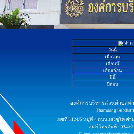
จำนวน
วันนี้
เมื่อวาน
เดือนนี้
เดือนก่อน
ปีนี้
ปีก่อน
องค์การบริหารส่วนตำบลท่าม
Thamuang Subdistric
เลขที่ 1124/6 หมู่ที่ 4 ถนนแสงชูโต ต
เบอร์โทรศัพท์ : 034-6