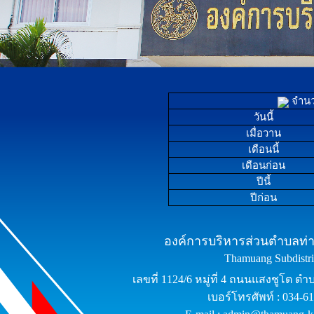
จำนวน
วันนี้
เมื่อวาน
เดือนนี้
เดือนก่อน
ปีนี้
ปีก่อน
องค์การบริหารส่วนตำบลท่าม
Thamuang Subdistric
เลขที่ 1124/6 หมู่ที่ 4 ถนนแสงชูโต ต
เบอร์โทรศัพท์ : 034-6