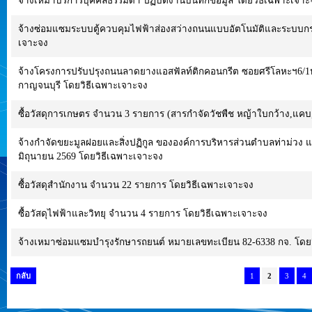
จ้างเหมาบริการบุคคลธรรมดา ปฏิบัติงานบันทึกข้อมูล โดยวิธีเฉพาะเจาะ
จ้างซ่อมแซมระบบตู้ควบคุมไฟฟ้าส่องสว่างถนนแบบอัตโนมัติและระบบกรา
เจาะจง
จ้างโครงการปรับปรุงถนนลาดยางแอสฟัลท์ติกคอนกรีต ซอยศรีโลหะฯ6/1หมู่
กาญจนบุรี โดยวิธีเฉพาะเจาะจง
ซื้อวัสดุการเกษตร จำนวน 3 รายการ (สารกำจัดวัชพืช หญ้าใบกว้าง,แคบ
จ้างกำจัดขยะมูลฝอยและสิ่งปฏิกูล ขององค์การบริหารส่วนตำบลท่าม่วง แ
มิถุนายน 2569 โดยวิธีเฉพาะเจาะจง
ซื้อวัสดุสำนักงาน จำนวน 22 รายการ โดยวิธีเฉพาะเจาะจง
ซื้อวัสดุไฟฟ้าและวิทยุ จำนวน 4 รายการ โดยวิธีเฉพาะเจาะจง
จ้างเหมาซ่อมแซมบำรุงรักษารถยนต์ หมายเลขทะเบียน 82-6338 กจ. โดย
กลับ
1
2
3
4