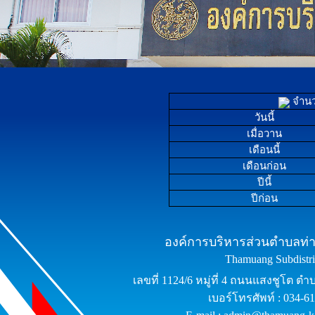
จำนวน
วันนี้
เมื่อวาน
เดือนนี้
เดือนก่อน
ปีนี้
ปีก่อน
องค์การบริหารส่วนตำบลท่าม
Thamuang Subdistric
เลขที่ 1124/6 หมู่ที่ 4 ถนนแสงชูโต ต
เบอร์โทรศัพท์ : 034-6