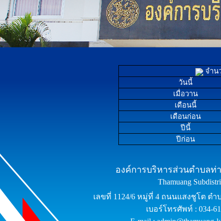
จำนวน
วันนี้
เมื่อวาน
เดือนนี้
เดือนก่อน
ปีนี้
ปีก่อน
องค์การบริหารส่วนตำบลท่าม
Thamuang Subdistric
เลขที่ 1124/6 หมู่ที่ 4 ถนนแสงชูโต ต
เบอร์โทรศัพท์ : 034-6